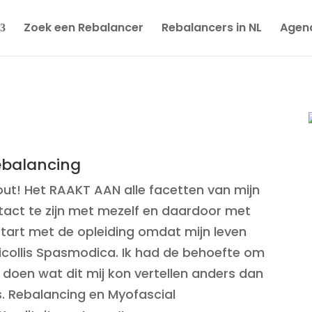
Zoek een Rebalancer
Rebalancers in NL
Agen
Rebalancing
out! Het RAAKT AAN alle facetten van mijn
ntact te zijn met mezelf en daardoor met
tart met de opleiding omdat mijn leven
ticollis Spasmodica. Ik had de behoefte om
 doen wat dit mij kon vertellen anders dan
s. Rebalancing en Myofascial