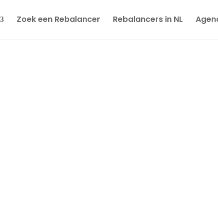
Zoek een Rebalancer
Rebalancers in NL
Agen