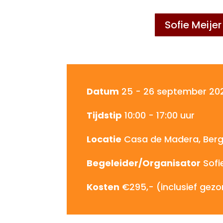
Sofie Meijer
Datum
25 - 26 september
20
Tijdstip
10:00 - 17:00 uur
Locatie
Casa de Madera, Berg
Begeleider/Organisator
Sofi
Kosten
€295,- (inclusief gez