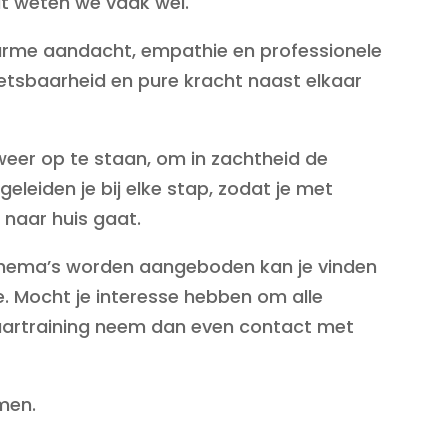
at weten we vaak wel.
arme aandacht, empathie en professionele
tsbaarheid en pure kracht naast elkaar
 weer op te staan, om in zachtheid de
eleiden je bij elke stap, zodat je met
 naar huis gaat.
 thema’s worden aangeboden kan je vinden
e. Mocht je interesse hebben om alle
jaartraining neem dan even contact met
omen.