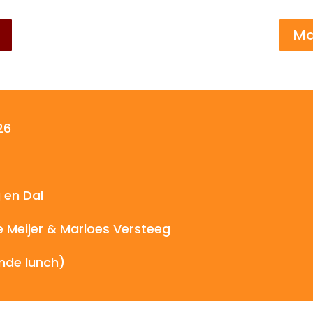
Ma
26
 en Dal
e Meijer & Marloes Versteeg
onde lunch)