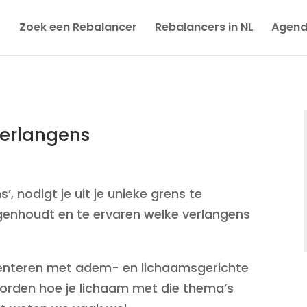
Zoek een Rebalancer
Rebalancers in NL
Agen
verlangens
 nodigt je uit je unieke grens te
genhoudt en te ervaren welke verlangens
imenteren met adem- en lichaamsgerichte
orden hoe je lichaam met die thema’s